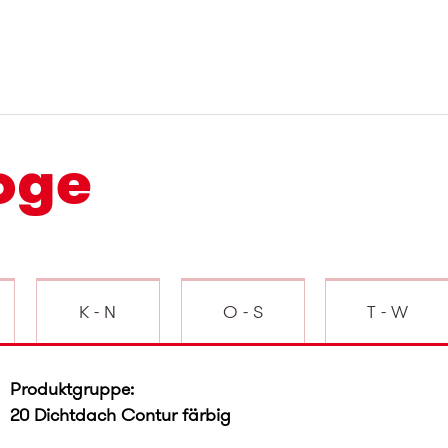
oge
K - N
O - S
T - W
Produktgruppe:
20 Dichtdach Contur färbig