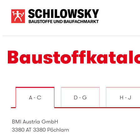
Baustoffkatal
A - C
D - G
H - J
BMI Austria GmbH
3380 AT 3380 Pöchlarn